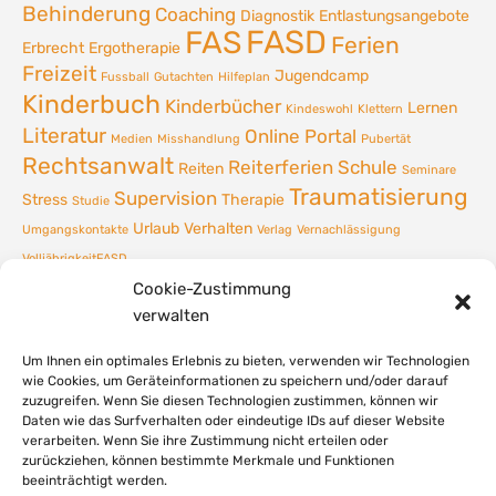
Behinderung
Coaching
Diagnostik
Entlastungsangebote
FASD
FAS
Ferien
Erbrecht
Ergotherapie
Freizeit
Jugendcamp
Fussball
Gutachten
Hilfeplan
Kinderbuch
Kinderbücher
Lernen
Kindeswohl
Klettern
Literatur
Online Portal
Medien
Misshandlung
Pubertät
Rechtsanwalt
Reiterferien
Schule
Reiten
Seminare
Traumatisierung
Supervision
Stress
Therapie
Studie
Urlaub
Verhalten
Umgangskontakte
Verlag
Vernachlässigung
VolljährigkeitFASD
Cookie-Zustimmung
verwalten
Um Ihnen ein optimales Erlebnis zu bieten, verwenden wir Technologien
wie Cookies, um Geräteinformationen zu speichern und/oder darauf
zuzugreifen. Wenn Sie diesen Technologien zustimmen, können wir
Daten wie das Surfverhalten oder eindeutige IDs auf dieser Website
verarbeiten. Wenn Sie ihre Zustimmung nicht erteilen oder
zurückziehen, können bestimmte Merkmale und Funktionen
beeinträchtigt werden.