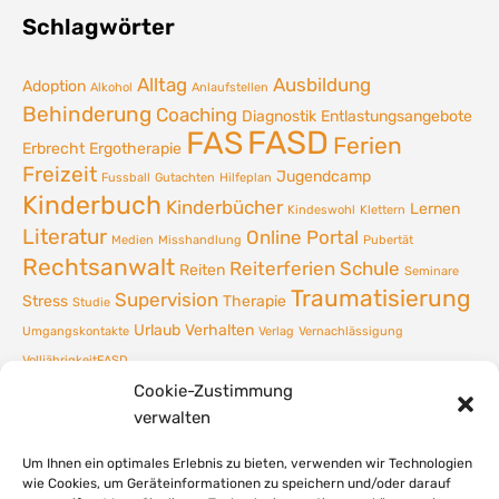
Schlagwörter
Alltag
Ausbildung
Adoption
Alkohol
Anlaufstellen
Behinderung
Coaching
Diagnostik
Entlastungsangebote
FASD
FAS
Ferien
Erbrecht
Ergotherapie
Freizeit
Jugendcamp
Fussball
Gutachten
Hilfeplan
Kinderbuch
Kinderbücher
Lernen
Kindeswohl
Klettern
Literatur
Online Portal
Medien
Misshandlung
Pubertät
Rechtsanwalt
Reiterferien
Schule
Reiten
Seminare
Traumatisierung
Supervision
Stress
Therapie
Studie
Urlaub
Verhalten
Umgangskontakte
Verlag
Vernachlässigung
VolljährigkeitFASD
Cookie-Zustimmung
verwalten
Um Ihnen ein optimales Erlebnis zu bieten, verwenden wir Technologien
wie Cookies, um Geräteinformationen zu speichern und/oder darauf