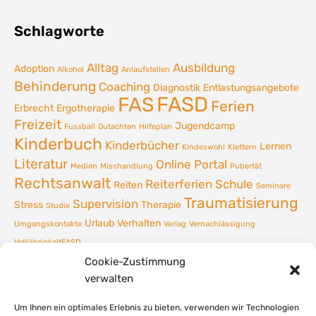
Schlagworte
Alltag
Ausbildung
Adoption
Alkohol
Anlaufstellen
Behinderung
Coaching
Diagnostik
Entlastungsangebote
FASD
FAS
Ferien
Erbrecht
Ergotherapie
Freizeit
Jugendcamp
Fussball
Gutachten
Hilfeplan
Kinderbuch
Kinderbücher
Lernen
Kindeswohl
Klettern
Literatur
Online Portal
Medien
Misshandlung
Pubertät
Rechtsanwalt
Reiterferien
Schule
Reiten
Seminare
Traumatisierung
Supervision
Stress
Therapie
Studie
Urlaub
Verhalten
Umgangskontakte
Verlag
Vernachlässigung
VolljährigkeitFASD
Cookie-Zustimmung
verwalten
Um Ihnen ein optimales Erlebnis zu bieten, verwenden wir Technologien