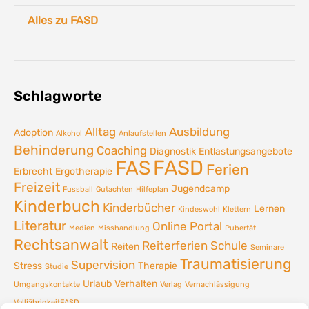
Alles zu FASD
Schlagworte
Alltag
Ausbildung
Adoption
Alkohol
Anlaufstellen
Behinderung
Coaching
Diagnostik
Entlastungsangebote
FASD
FAS
Ferien
Erbrecht
Ergotherapie
Freizeit
Jugendcamp
Fussball
Gutachten
Hilfeplan
Kinderbuch
Kinderbücher
Lernen
Kindeswohl
Klettern
Literatur
Online Portal
Medien
Misshandlung
Pubertät
Rechtsanwalt
Reiterferien
Schule
Reiten
Seminare
Traumatisierung
Supervision
Stress
Therapie
Studie
Urlaub
Verhalten
Umgangskontakte
Verlag
Vernachlässigung
VolljährigkeitFASD