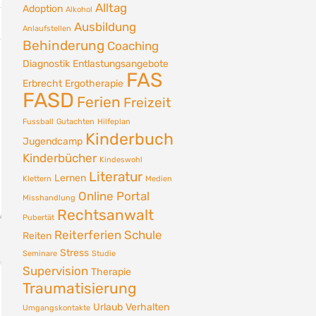
Alltag
Adoption
Alkohol
Ausbildung
Anlaufstellen
Behinderung
Coaching
Diagnostik
Entlastungsangebote
FAS
Erbrecht
Ergotherapie
FASD
Ferien
Freizeit
Fussball
Gutachten
Hilfeplan
Kinderbuch
Jugendcamp
Kinderbücher
Kindeswohl
Literatur
Lernen
Klettern
Medien
Online Portal
Misshandlung
Rechtsanwalt
Pubertät
Reiterferien
Schule
Reiten
Stress
Seminare
Studie
Supervision
Therapie
Traumatisierung
Urlaub
Verhalten
Umgangskontakte