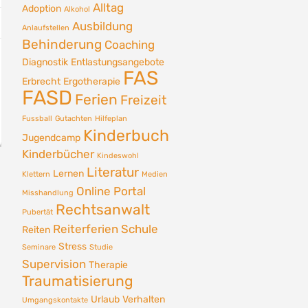
Alltag
Adoption
Alkohol
Ausbildung
Anlaufstellen
Behinderung
Coaching
Diagnostik
Entlastungsangebote
FAS
Erbrecht
Ergotherapie
FASD
Ferien
Freizeit
Fussball
Gutachten
Hilfeplan
Kinderbuch
Jugendcamp
Kinderbücher
Kindeswohl
Literatur
Lernen
Klettern
Medien
Online Portal
Misshandlung
Rechtsanwalt
Pubertät
Reiterferien
Schule
Reiten
Stress
Seminare
Studie
Supervision
Therapie
Traumatisierung
Urlaub
Verhalten
Umgangskontakte