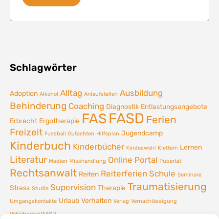
Schlagwörter
Alltag
Ausbildung
Adoption
Alkohol
Anlaufstellen
Behinderung
Coaching
Diagnostik
Entlastungsangebote
FASD
FAS
Ferien
Erbrecht
Ergotherapie
Freizeit
Jugendcamp
Fussball
Gutachten
Hilfeplan
Kinderbuch
Kinderbücher
Lernen
Kindeswohl
Klettern
Literatur
Online Portal
Medien
Misshandlung
Pubertät
Rechtsanwalt
Reiterferien
Schule
Reiten
Seminare
Traumatisierung
Supervision
Stress
Therapie
Studie
Urlaub
Verhalten
Umgangskontakte
Verlag
Vernachlässigung
VolljährigkeitFASD